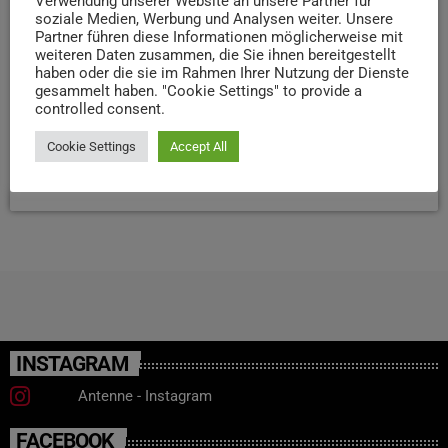
Verwendung unserer Website an unsere Partner für
soziale Medien, Werbung und Analysen weiter. Unsere
Strafverfolgungsbehörden auf kriminelle Netzwerke, die
Partner führen diese Informationen möglicherweise mit
systematisch aus den Entschädigungsleistungen Profit
weiteren Daten zusammen, die Sie ihnen bereitgestellt
schlagen... Der Historiker Leon Stein hält heute Abend
haben oder die sie im Rahmen Ihrer Nutzung der Dienste
einen Vortrag über Wirtschaftskriminalität in der
gesammelt haben. "Cookie Settings" to provide a
controlled consent.
rheinland-pfälzischen Wiedergutmachungsverwaltung. Der
Vortrag beginnt um 19 Uhr im Stadtmuseum Simeonstift.
Cookie Settings
Accept All
today
16. DEZEMBER 2025
21
INSTAGRAM
Antenne - Instagram
FACEBOOK