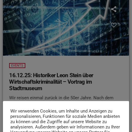
EVENTS
16.12.25: Historiker Leon Stein über
Wirtschaftskriminalität – Vortrag im
Stadtmuseum
Wir reisen einmal zurück in die 50er Jahre. Nach dem
Ende des zweiten Weltkriegs sind
Wir verwenden Cookies, um Inhalte und Anzeigen zu
Wiedergutmachungsbehörden ins Leben gerufen worden.
personalisieren, Funktionen für soziale Medien anbieten
Sie sollen Entschädigungsleistungen zahlen für das
zu können und die Zugriffe auf unsere Website zu
Unrecht, das der Nationalsozialismus angerichtet hat.
analysieren. Außerdem geben wir Informationen zu Ihrer
Doch nach und nach stoßen deutsche