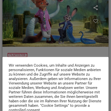
FILMTESTER
KW 48: Zoomania 2
Wir verwenden Cookies, um Inhalte und Anzeigen zu
personalisieren, Funktionen für soziale Medien anbieten
Der November in Trier schreit absolut nach einem
zu können und die Zugriffe auf unsere Website zu
gemütlichen Kinoabend - und den gibt es diese Woche für
analysieren. Außerdem geben wir Informationen zu Ihrer
die ganze Familie
Wenn in Zoomania wieder Chaos
Verwendung unserer Website an unsere Partner für
soziale Medien, Werbung und Analysen weiter. Unsere
ausbricht, sind zwei ganz sicher nicht weit: Nick und
Partner führen diese Informationen möglicherweise mit
Judy!
Was diesmal auf das Dream Team zukommt,
weiteren Daten zusammen, die Sie ihnen bereitgestellt
weiß Filmtesterin Dori:
haben oder die sie im Rahmen Ihrer Nutzung der Dienste
gesammelt haben. "Cookie Settings" to provide a
today
27. NOVEMBER 2025
23
controlled consent.