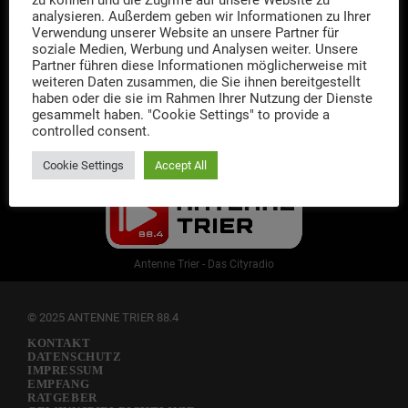
zu können und die Zugriffe auf unsere Website zu
Antenne - Instagram
analysieren. Außerdem geben wir Informationen zu Ihrer
Verwendung unserer Website an unsere Partner für
FACEBOOK
soziale Medien, Werbung und Analysen weiter. Unsere
Partner führen diese Informationen möglicherweise mit
Antenne - Facebook
weiteren Daten zusammen, die Sie ihnen bereitgestellt
haben oder die sie im Rahmen Ihrer Nutzung der Dienste
gesammelt haben. "Cookie Settings" to provide a
INFOS
controlled consent.
redaktion@antenne-trier.com
Cookie Settings
Accept All
Antenne Trier - Das Cityradio
© 2025 ANTENNE TRIER 88.4
KONTAKT
DATENSCHUTZ
IMPRESSUM
EMPFANG
RATGEBER