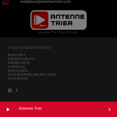
redaktion@antenne-trier.com
Antenne Trier - Das Cityradio
© 2025 ANTENNE TRIER 88.4
KONTAKT
DATENSCHUTZ
IMPRESSUM
EMPFANG
RATGEBER
GEWINNSPIELRICHTLINIE
GEWINNER
Antenne Trier
play_arrow
keyboard_arrow_right