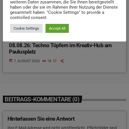
weiteren Daten zusammen, die Sie ihnen bereitgestellt
haben oder die sie im Rahmen Ihrer Nutzung der Dienste
gesammelt haben. "Cookie Settings" to provide a
controlled consent.
Cookie Settings
Accept All
EVENTS
08.08.26: Techno Töpfern im Kreativ-Hub am
Paulusplatz
today
7. AUGUST 2026
18
BEITRAGS-KOMMENTARE (0)
Hinterlassen Sie eine Antwort
Ihre E-Mail-Adresse wird nicht veröffentlicht. Pflichtfelder sind