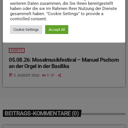
weiteren Daten zusammen, die Sie ihnen bereitgestellt
haben oder die sie im Rahmen Ihrer Nutzung der Dienste
gesammelt haben. "Cookie Settings" to provide a
controlled consent.
Cookie Settings
Accept All
EVENTS
05.08.26: Moselmusikfestival – Manuel Pschorn
an der Orgel in der Basilika
today
5. AUGUST 2026
5
BEITRAGS-KOMMENTARE (0)