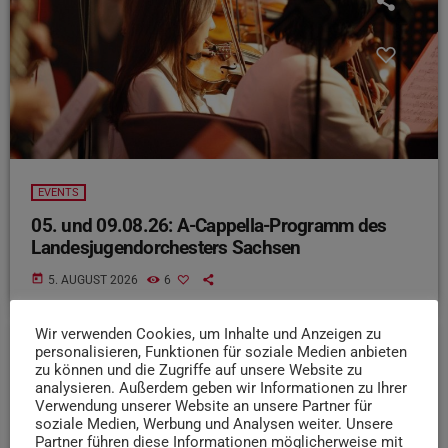
EVENTS
05. und 09.08.26: A-Cappella-Programm des
Landesjugendorchesters Sachsen
today
5. AUGUST 2026
6
Wir verwenden Cookies, um Inhalte und Anzeigen zu
personalisieren, Funktionen für soziale Medien anbieten
zu können und die Zugriffe auf unsere Website zu
insert_link
analysieren. Außerdem geben wir Informationen zu Ihrer
Verwendung unserer Website an unsere Partner für
soziale Medien, Werbung und Analysen weiter. Unsere
Partner führen diese Informationen möglicherweise mit