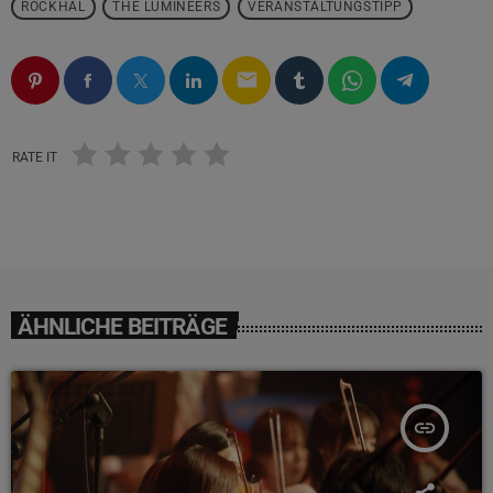
ROCKHAL
THE LUMINEERS
VERANSTALTUNGSTIPP
email
RATE IT
ÄHNLICHE BEITRÄGE
insert_link