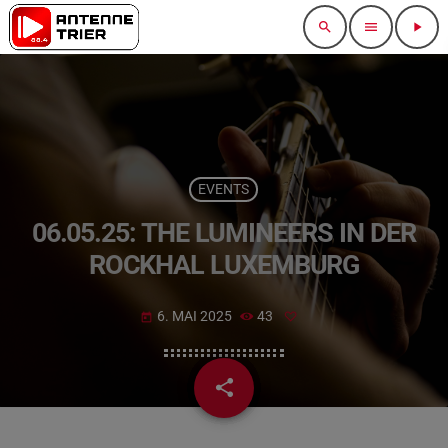
search
menu
play_arrow
EVENTS
06.05.25: THE LUMINEERS IN DER
ROCKHAL LUXEMBURG
6. MAI 2025
43
today
share
email