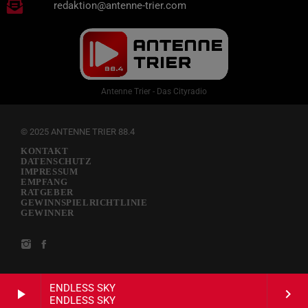
redaktion@antenne-trier.com
Antenne Trier - Das Cityradio
© 2025 ANTENNE TRIER 88.4
KONTAKT
DATENSCHUTZ
IMPRESSUM
EMPFANG
RATGEBER
GEWINNSPIELRICHTLINIE
GEWINNER
ENDLESS SKY
play_arrow
keyboard_arrow_right
ENDLESS SKY