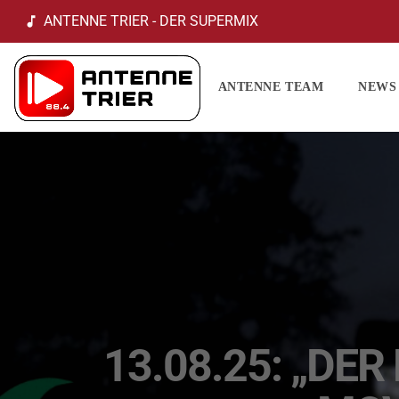
ANTENNE TRIER - DER SUPERMIX
music_note
ANTENNE TEAM
NEWS
13.08.25: „DER