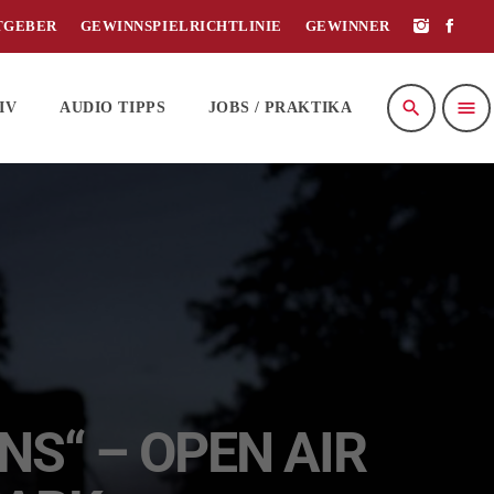
TGEBER
GEWINNSPIELRICHTLINIE
GEWINNER
search
menu
IV
AUDIO TIPPS
JOBS / PRAKTIKA
ENS“ – OPEN AIR