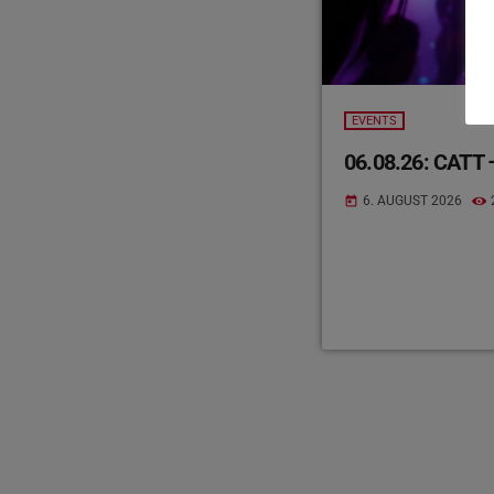
EVENTS
06.08.26: CATT –
6. AUGUST 2026
today