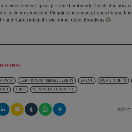
in meines Lebens“ gezeigt – eine berührende Geschichte über e
der in einem verwaisten Pinguin einen neuen, treuen Freund find
hr und Karten kriegt ihr wie immer übers Broadway
THEE SPIRA
OADWAY
DER PINGUIN MEINES LEBENS
EVENT
MOVIE NIGHTS
KINO
TRIER
VERANSTALTUNGSTIPP
email
RATE IT