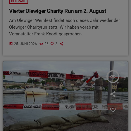
BEITRÄGE
Vierter Olewiger Charity Run am 2. August
Am Olewiger Weinfest findet auch dieses Jahr wieder der
Olewiger Charityrun statt. Wir haben vorab mit
Veranstalter Frank Knodt gesprochen.
today
25. JUNI 2026
26
2
insert_link