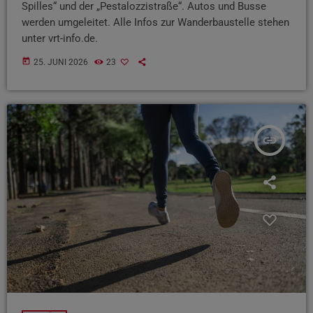
Spilles“ und der „Pestalozzistraße“. Autos und Busse
werden umgeleitet. Alle Infos zur Wanderbaustelle stehen
unter vrt-info.de.
today
25. JUNI 2026
23
insert_link