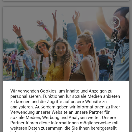
insert_link
Wir verwenden Cookies, um Inhalte und Anzeigen zu
personalisieren, Funktionen für soziale Medien anbieten
EVENTS
zu können und die Zugriffe auf unsere Website zu
26.06.26: Auftakt zum Trierer Altstadtfest 2026
analysieren. Außerdem geben wir Informationen zu Ihrer
Verwendung unserer Website an unsere Partner für
Es ist wieder soweit, das größte Fest des Jahres steht
soziale Medien, Werbung und Analysen weiter. Unsere
vor der Tür: Das Altstadtfest in der Trierer City!
Partner führen diese Informationen möglicherweise mit
weiteren Daten zusammen, die Sie ihnen bereitgestellt
Auch dieses Jahr wieder mit einer Menge Programm: Auf