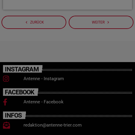
navigate_before
navigate_next
ZURÜCK
WEITER
INSTAGRAM
Antenne - Instagram
FACEBOOK
Antenne - Facebook
INFOS
redaktion@antenne-trier.com