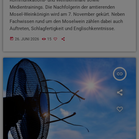
Medientrainings. Die Nachfolgerin der amtierenden
Mosel-Weinkönigin wird am 7. November gekürt. Neben
Fachwissen rund um den Moselwein zählen dabei auch
Auftreten, Schlagfertigkeit und Englischkenntnisse.
today
26. JUNI 2026
15
insert_link