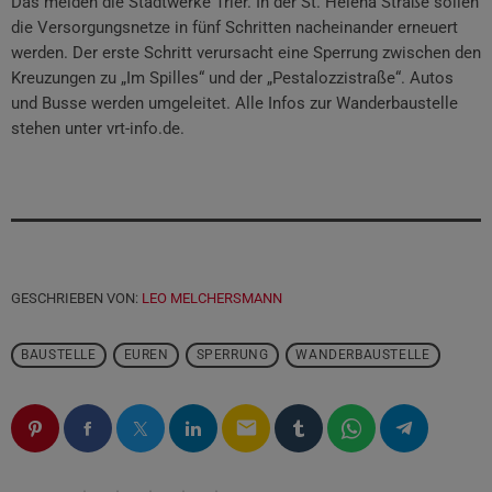
Das melden die Stadtwerke Trier. In der St. Helena Straße sollen
die Versorgungsnetze in fünf Schritten nacheinander erneuert
werden. Der erste Schritt verursacht eine Sperrung zwischen den
Kreuzungen zu „Im Spilles“ und der „Pestalozzistraße“. Autos
und Busse werden umgeleitet. Alle Infos zur Wanderbaustelle
stehen unter vrt-info.de.
GESCHRIEBEN VON:
LEO MELCHERSMANN
BAUSTELLE
EUREN
SPERRUNG
WANDERBAUSTELLE
email