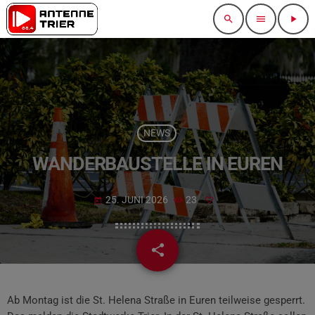
search
menu
play_arrow
NEWS
WANDERBAUSTELLE IN EUREN
25. JUNI 2026
23
today
share
email
Ab Montag ist die St. Helena Straße in Euren teilweise gesperrt.