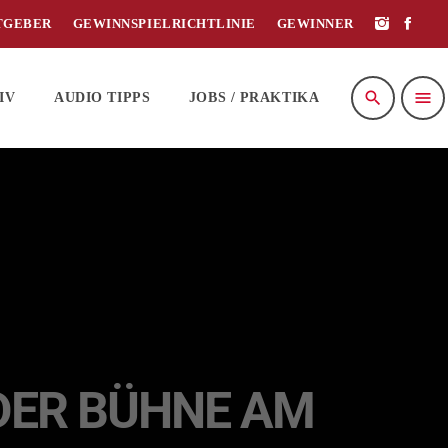
TGEBER
GEWINNSPIELRICHTLINIE
GEWINNER
search
menu
IV
AUDIO TIPPS
JOBS / PRAKTIKA
 DER BÜHNE AM