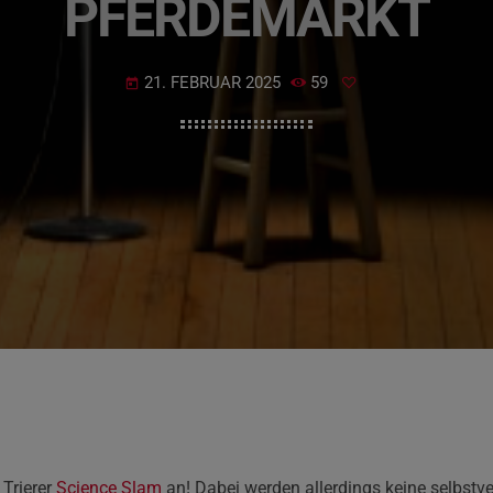
PFERDEMARKT
21. FEBRUAR 2025
59
today
 Trierer
Science Slam
an! Dabei werden allerdings keine selbstv