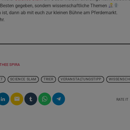
Besten gegeben, sondern wissenschaftliche Themen
h ist, dann ab mit euch zur kleinen Bühne am Pferdemarkt.
hr.
THEE SPIRA
KT
SCIENCE SLAM
TRIER
VERANSTALTUNGSTIPP
WISSENSCH
email
RATE IT