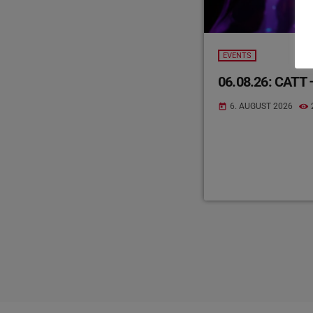
EVENTS
06.08.26: CATT –
6. AUGUST 2026
today