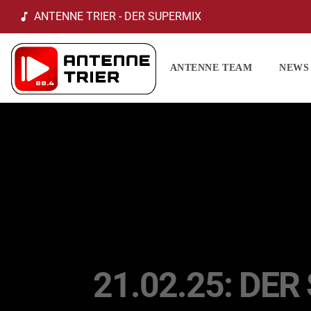
ANTENNE TRIER - DER SUPERMIX
music_note
ANTENNE TEAM
NEWS
21.02.25: DE