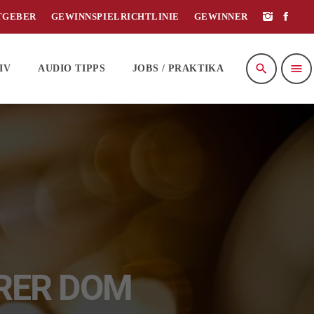
TGEBER
GEWINNSPIELRICHTLINIE
GEWINNER
search
menu
IV
AUDIO TIPPS
JOBS / PRAKTIKA
ERER DOM