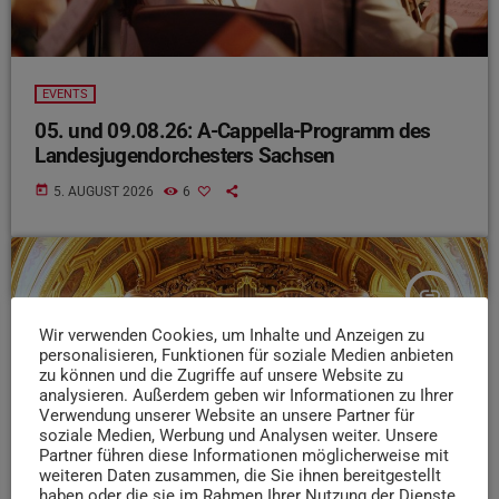
EVENTS
05. und 09.08.26: A-Cappella-Programm des
Landesjugendorchesters Sachsen
today
5. AUGUST 2026
6
insert_link
Wir verwenden Cookies, um Inhalte und Anzeigen zu
personalisieren, Funktionen für soziale Medien anbieten
zu können und die Zugriffe auf unsere Website zu
analysieren. Außerdem geben wir Informationen zu Ihrer
Verwendung unserer Website an unsere Partner für
soziale Medien, Werbung und Analysen weiter. Unsere
Partner führen diese Informationen möglicherweise mit
weiteren Daten zusammen, die Sie ihnen bereitgestellt
haben oder die sie im Rahmen Ihrer Nutzung der Dienste