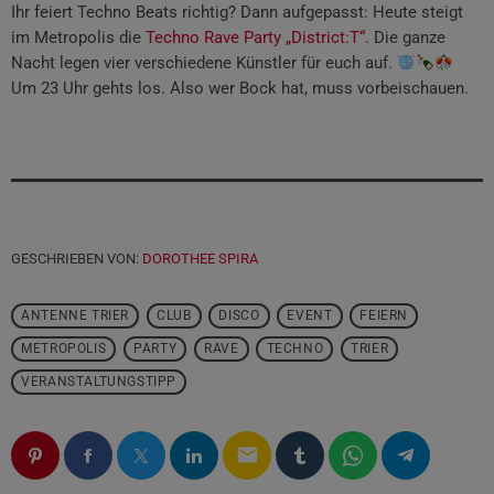
Ihr feiert Techno Beats richtig? Dann aufgepasst: Heute steigt
im Metropolis die
Techno Rave Party „District:T“
. Die ganze
Nacht legen vier verschiedene Künstler für euch auf.
Um 23 Uhr
gehts los. Also wer Bock hat, muss vorbeischauen.
GESCHRIEBEN VON:
DOROTHEE SPIRA
ANTENNE TRIER
CLUB
DISCO
EVENT
FEIERN
METROPOLIS
PARTY
RAVE
TECHNO
TRIER
VERANSTALTUNGSTIPP
email