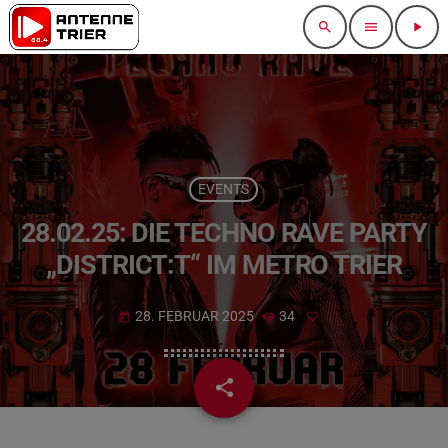
search
menu
play_arrow
EVENTS
28.02.25: DIE TECHNO RAVE PARTY
„DISTRICT:T“ IM METRO TRIER
28. FEBRUAR 2025
34
today
share
email