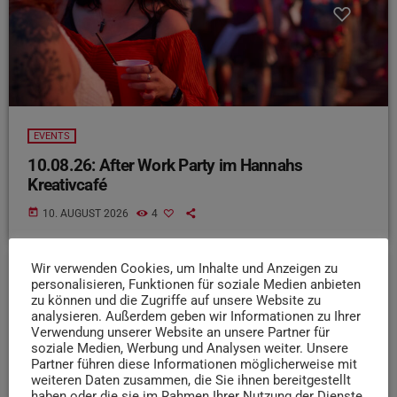
EVENTS
10.08.26: After Work Party im Hannahs
Kreativcafé
today
10. AUGUST 2026
4
Wir verwenden Cookies, um Inhalte und Anzeigen zu
personalisieren, Funktionen für soziale Medien anbieten
insert_link
zu können und die Zugriffe auf unsere Website zu
analysieren. Außerdem geben wir Informationen zu Ihrer
Verwendung unserer Website an unsere Partner für
soziale Medien, Werbung und Analysen weiter. Unsere
Partner führen diese Informationen möglicherweise mit
weiteren Daten zusammen, die Sie ihnen bereitgestellt
haben oder die sie im Rahmen Ihrer Nutzung der Dienste