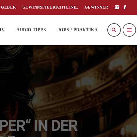
TGEBER
GEWINNSPIELRICHTLINIE
GEWINNER
search
menu
IV
AUDIO TIPPS
JOBS / PRAKTIKA
PER“ IN DER