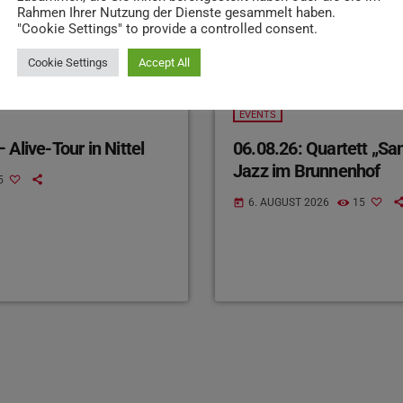
Rahmen Ihrer Nutzung der Dienste gesammelt haben.
"Cookie Settings" to provide a controlled consent.
Cookie Settings
Accept All
EVENTS
 Alive-Tour in Nittel
06.08.26: Quartett „Sa
Jazz im Brunnenhof
5
6. AUGUST 2026
15
today