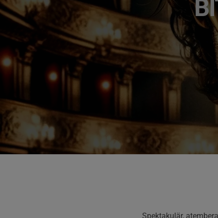
B
Spektakulär, atember