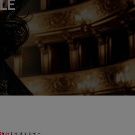
LE
Oper
beschreiben –