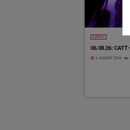
EVENTS
06.08.26: CATT –
6. AUGUST 2026
today