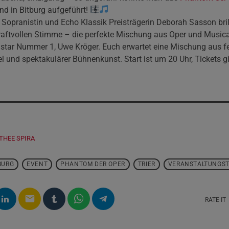
nd in Bitburg aufgeführt!
 Sopranistin und Echo Klassik Preisträgerin Deborah Sasson brilli
raftvollen Stimme – die perfekte Mischung aus Oper und Musical.
star Nummer 1, Uwe Kröger. Euch erwartet eine Mischung aus f
und spektakulärer Bühnenkunst. Start ist um 20 Uhr, Tickets gi
THEE SPIRA
BURG
EVENT
PHANTOM DER OPER
TRIER
VERANSTALTUNGST
email
RATE IT