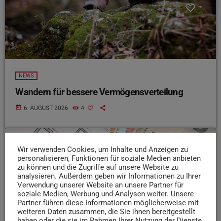
NEWS
Wandern für bessere Vermögensverteilung
today
6. AUGUST 2026
4
Wir verwenden Cookies, um Inhalte und Anzeigen zu
insert_link
personalisieren, Funktionen für soziale Medien anbieten
zu können und die Zugriffe auf unsere Website zu
analysieren. Außerdem geben wir Informationen zu Ihrer
Verwendung unserer Website an unsere Partner für
soziale Medien, Werbung und Analysen weiter. Unsere
Partner führen diese Informationen möglicherweise mit
weiteren Daten zusammen, die Sie ihnen bereitgestellt
haben oder die sie im Rahmen Ihrer Nutzung der Dienste