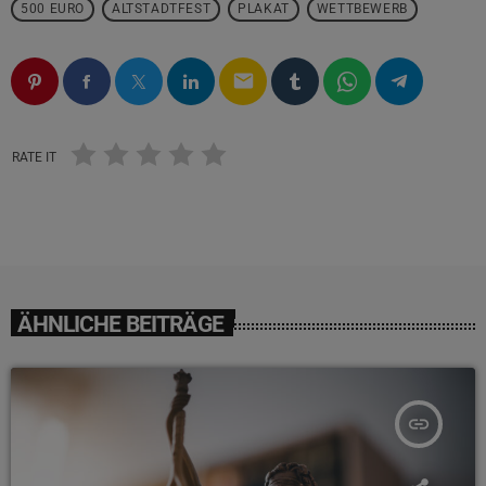
500 EURO
ALTSTADTFEST
PLAKAT
WETTBEWERB
email
RATE IT
ÄHNLICHE BEITRÄGE
insert_link