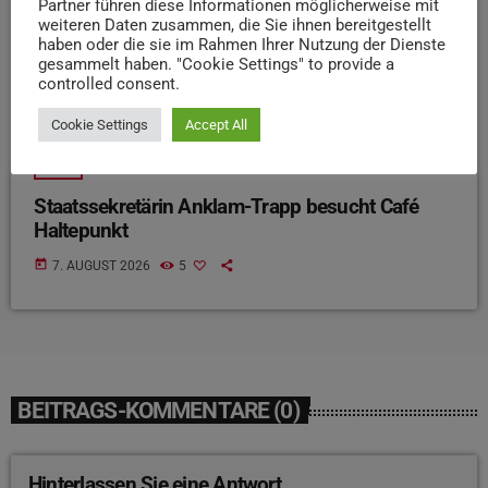
Partner führen diese Informationen möglicherweise mit
weiteren Daten zusammen, die Sie ihnen bereitgestellt
haben oder die sie im Rahmen Ihrer Nutzung der Dienste
gesammelt haben. "Cookie Settings" to provide a
controlled consent.
Cookie Settings
Accept All
NEWS
Staatssekretärin Anklam-Trapp besucht Café
Haltepunkt
today
7. AUGUST 2026
5
BEITRAGS-KOMMENTARE (0)
Hinterlassen Sie eine Antwort