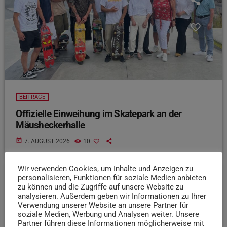
BEITRÄGE
Offizielle Einweihung im Skatepark an der
Mäusheckerhalle
today
7. AUGUST 2026
10
Wir verwenden Cookies, um Inhalte und Anzeigen zu
personalisieren, Funktionen für soziale Medien anbieten
zu können und die Zugriffe auf unsere Website zu
insert_link
analysieren. Außerdem geben wir Informationen zu Ihrer
Verwendung unserer Website an unsere Partner für
soziale Medien, Werbung und Analysen weiter. Unsere
Partner führen diese Informationen möglicherweise mit