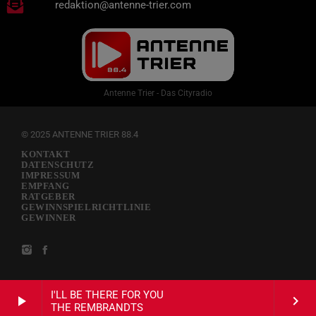
redaktion@antenne-trier.com
Antenne Trier - Das Cityradio
© 2025 ANTENNE TRIER 88.4
KONTAKT
DATENSCHUTZ
IMPRESSUM
EMPFANG
RATGEBER
GEWINNSPIELRICHTLINIE
GEWINNER
I'LL BE THERE FOR YOU
play_arrow
keyboard_arrow_right
THE REMBRANDTS