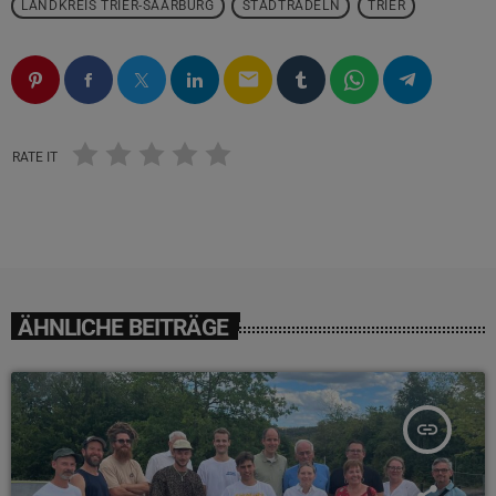
LANDKREIS TRIER-SAARBURG
STADTRADELN
TRIER
email
RATE IT
ÄHNLICHE BEITRÄGE
insert_link