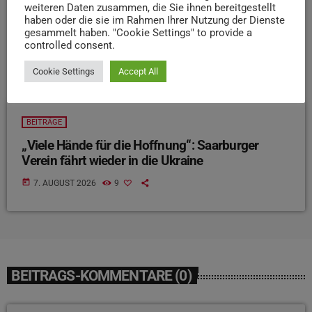
weiteren Daten zusammen, die Sie ihnen bereitgestellt
haben oder die sie im Rahmen Ihrer Nutzung der Dienste
gesammelt haben. "Cookie Settings" to provide a
controlled consent.
Cookie Settings
Accept All
BEITRÄGE
„Viele Hände für die Hoffnung“: Saarburger
Verein fährt wieder in die Ukraine
today
7. AUGUST 2026
9
BEITRAGS-KOMMENTARE (0)