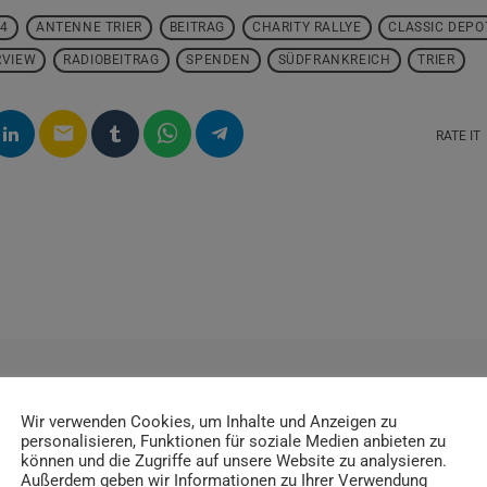
84
ANTENNE TRIER
BEITRAG
CHARITY RALLYE
CLASSIC DEPO
RVIEW
RADIOBEITRAG
SPENDEN
SÜDFRANKREICH
TRIER
email
RATE IT
Wir verwenden Cookies, um Inhalte und Anzeigen zu
personalisieren, Funktionen für soziale Medien anbieten zu
können und die Zugriffe auf unsere Website zu analysieren.
ITRÄGE
Außerdem geben wir Informationen zu Ihrer Verwendung