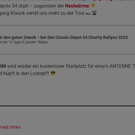
epots 54 statt – zugunsten der
Nestwärme
gang Klauck verrät uns mehr zu der Tour 🏎🛣
r den guten Zweck – bei den Classic Depot 54 Charity Rallyes 2025
i der "4 Tage 4 Länder" Rallye
884
wird wieder ein kostenloser Startplatz für eine/n ANTENNE T
d hüpft in den Lostopf!!
THEE SPIRA