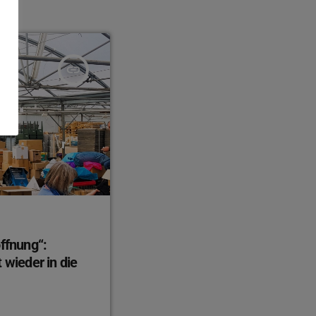
insert_link
offnung“:
 wieder in die