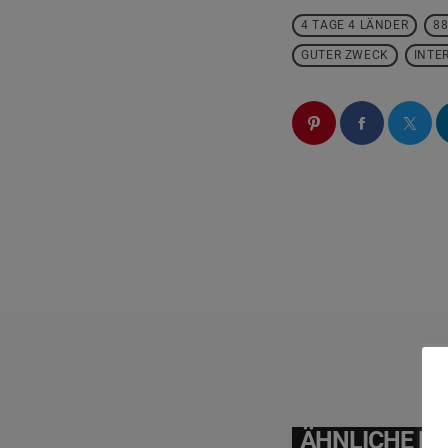
4 TAGE 4 LÄNDER
8
GUTER ZWECK
INTE
ÄHNLICHE BE