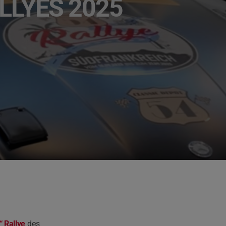
LLYES 2025
 Rallye
des