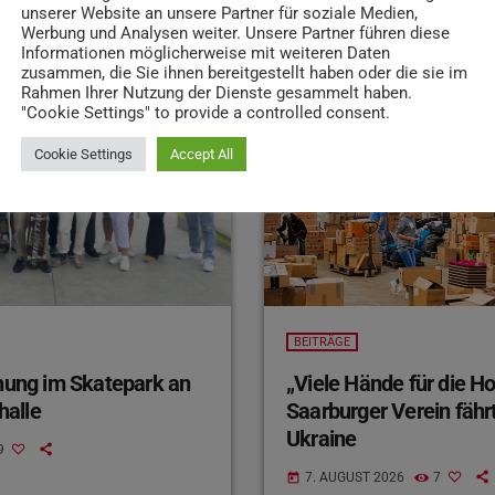
unserer Website an unsere Partner für soziale Medien,
Werbung und Analysen weiter. Unsere Partner führen diese
Informationen möglicherweise mit weiteren Daten
zusammen, die Sie ihnen bereitgestellt haben oder die sie im
Rahmen Ihrer Nutzung der Dienste gesammelt haben.
insert_link
"Cookie Settings" to provide a controlled consent.
Cookie Settings
Accept All
BEITRÄGE
ihung im Skatepark an
„Viele Hände für die H
halle
Saarburger Verein fährt
Ukraine
9
7. AUGUST 2026
7
today