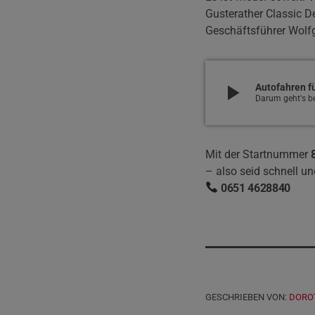
Gusterather Classic D
Geschäftsführer Wolf
play_arrow
Autofahren fü
Darum geht's be
Mit der Startnummer
– also seid schnell un
0651 4628840
GESCHRIEBEN VON:
DORO