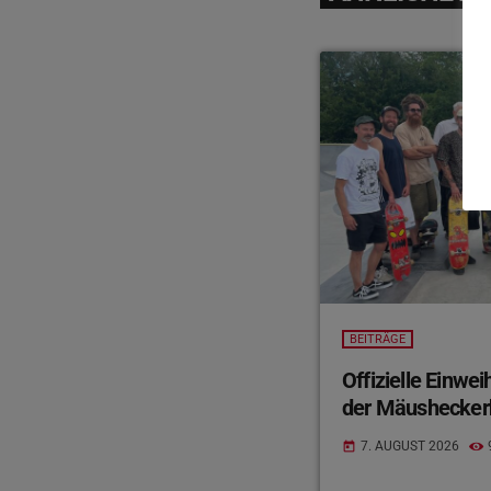
BEITRÄGE
Offizielle Einwe
der Mäushecker
7. AUGUST 2026
today