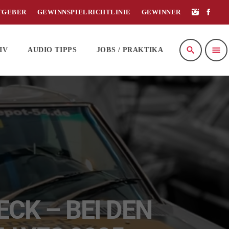
TGEBER
GEWINNSPIELRICHTLINIE
GEWINNER
search
menu
IV
AUDIO TIPPS
JOBS / PRAKTIKA
CK – BEI DEN