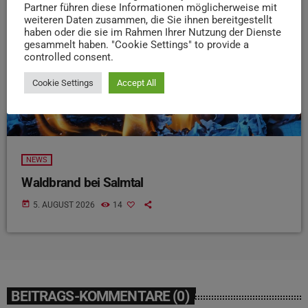
Partner führen diese Informationen möglicherweise mit
weiteren Daten zusammen, die Sie ihnen bereitgestellt
haben oder die sie im Rahmen Ihrer Nutzung der Dienste
gesammelt haben. "Cookie Settings" to provide a
controlled consent.
Cookie Settings
Accept All
NEWS
Waldbrand bei Salmtal
today
5. AUGUST 2026
14
BEITRAGS-KOMMENTARE (0)