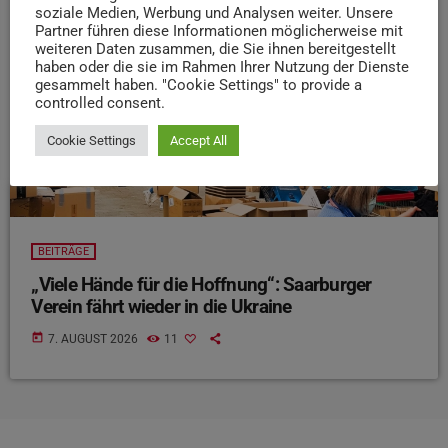
soziale Medien, Werbung und Analysen weiter. Unsere
Partner führen diese Informationen möglicherweise mit
weiteren Daten zusammen, die Sie ihnen bereitgestellt
haben oder die sie im Rahmen Ihrer Nutzung der Dienste
gesammelt haben. "Cookie Settings" to provide a
controlled consent.
Cookie Settings
Accept All
BEITRÄGE
„Viele Hände für die Hoffnung“: Saarburger
Verein fährt wieder in die Ukraine
today
7. AUGUST 2026
11