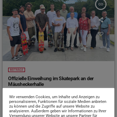
insert_link
BEITRÄGE
Offizielle Einweihung im Skatepark an der
Mäusheckerhalle
today
7. AUGUST 2026
17
Wir verwenden Cookies, um Inhalte und Anzeigen zu
personalisieren, Funktionen für soziale Medien anbieten
zu können und die Zugriffe auf unsere Website zu
analysieren. Außerdem geben wir Informationen zu Ihrer
Verwendung unserer Website an unsere Partner für
insert_link