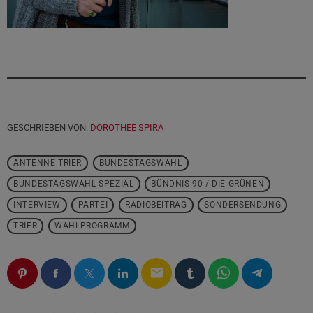
GESCHRIEBEN VON:
DOROTHEE SPIRA
ANTENNE TRIER
BUNDESTAGSWAHL
BUNDESTAGSWAHL-SPEZIAL
BÜNDNIS 90 / DIE GRÜNEN
INTERVIEW
PARTEI
RADIOBEITRAG
SONDERSENDUNG
TRIER
WAHLPROGRAMM
email