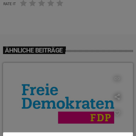
RATE IT
ÄHNLICHE BEITRÄGE
insert_link