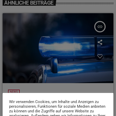
ÄHNLICHE BEITRÄGE
insert_link
NEWS
Verkehrsunfall in Trier-Heiligkreuz
Wir verwenden Cookies, um Inhalte und Anzeigen zu
personalisieren, Funktionen für soziale Medien anbieten
today
7. AUGUST 2026
15
zu können und die Zugriffe auf unsere Website zu
analysieren. Außerdem geben wir Informationen zu Ihrer