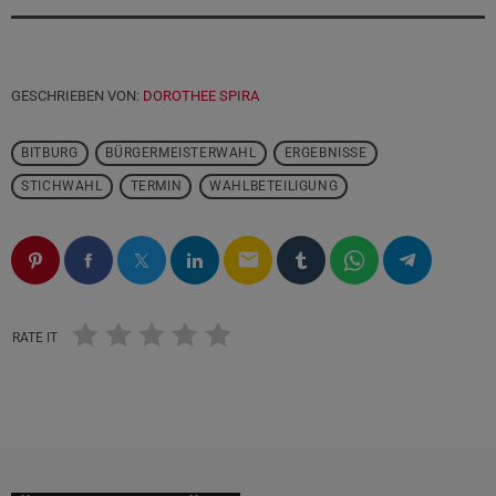
GESCHRIEBEN VON:
DOROTHEE SPIRA
BITBURG
BÜRGERMEISTERWAHL
ERGEBNISSE
STICHWAHL
TERMIN
WAHLBETEILIGUNG
email
RATE IT