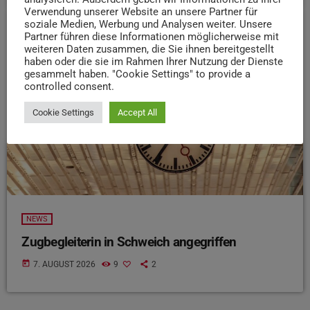
Verwendung unserer Website an unsere Partner für
soziale Medien, Werbung und Analysen weiter. Unsere
Partner führen diese Informationen möglicherweise mit
insert_link
weiteren Daten zusammen, die Sie ihnen bereitgestellt
haben oder die sie im Rahmen Ihrer Nutzung der Dienste
gesammelt haben. "Cookie Settings" to provide a
controlled consent.
Cookie Settings
Accept All
NEWS
Zugbegleiterin in Schweich angegriffen
today
7. AUGUST 2026
9
2