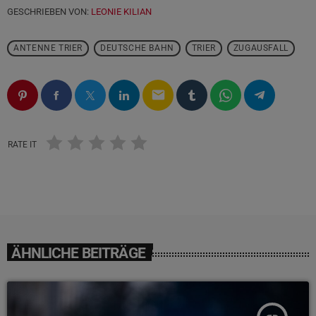
GESCHRIEBEN VON:
LEONIE KILIAN
ANTENNE TRIER
DEUTSCHE BAHN
TRIER
ZUGAUSFALL
email
RATE IT
ÄHNLICHE BEITRÄGE