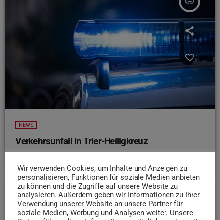
insert_link
NEWS
Verkehrsunfall in Trier-Heiligkreuz
today
7. AUGUST 2026
15
Wir verwenden Cookies, um Inhalte und Anzeigen zu
personalisieren, Funktionen für soziale Medien anbieten
zu können und die Zugriffe auf unsere Website zu
analysieren. Außerdem geben wir Informationen zu Ihrer
insert_link
Verwendung unserer Website an unsere Partner für
soziale Medien, Werbung und Analysen weiter. Unsere