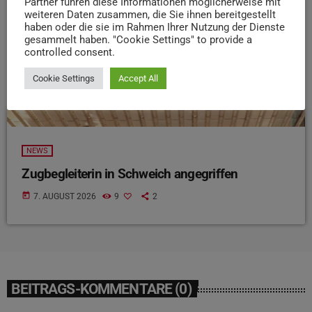
Partner führen diese Informationen möglicherweise mit
weiteren Daten zusammen, die Sie ihnen bereitgestellt
haben oder die sie im Rahmen Ihrer Nutzung der Dienste
gesammelt haben. "Cookie Settings" to provide a
controlled consent.
Cookie Settings
Accept All
NEWS
Zugbegleiterin in Schweich angegriffen
today
7. AUGUST 2026
9
2
BEITRAGS-KOMMENTARE (0)