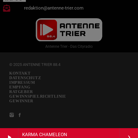
redaktion@antenne-trier.com
Antenne Trier - Das Cityradio
© 2025 ANTENNE TRIER 88.4
KONTAKT
DATENSCHUTZ
IMPRESSUM
EMPFANG
RATGEBER
GEWINNSPIELRICHTLINIE
GEWINNER
KARMA CHAMELEON
play_arrow
keyboard_arrow_right