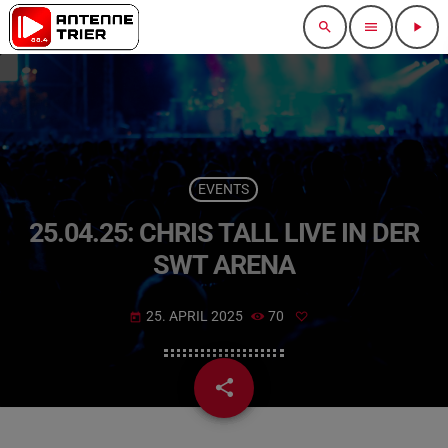
search
menu
play_arrow
EVENTS
25.04.25: CHRIS TALL LIVE IN DER
SWT ARENA
25. APRIL 2025
70
today
share
email