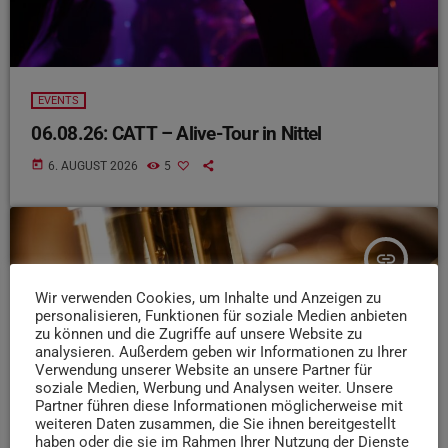
EVENTS
06.08.26: CATT – Alive-Tour in Nittel
today
6. AUGUST 2026
5
insert_link
Wir verwenden Cookies, um Inhalte und Anzeigen zu
personalisieren, Funktionen für soziale Medien anbieten
zu können und die Zugriffe auf unsere Website zu
analysieren. Außerdem geben wir Informationen zu Ihrer
Verwendung unserer Website an unsere Partner für
soziale Medien, Werbung und Analysen weiter. Unsere
Partner führen diese Informationen möglicherweise mit
weiteren Daten zusammen, die Sie ihnen bereitgestellt
haben oder die sie im Rahmen Ihrer Nutzung der Dienste