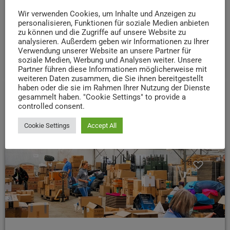
Wir verwenden Cookies, um Inhalte und Anzeigen zu
BEITRÄGE
personalisieren, Funktionen für soziale Medien anbieten
Offizielle Einweihung im Skatepark an der
zu können und die Zugriffe auf unsere Website zu
Mäusheckerhalle
analysieren. Außerdem geben wir Informationen zu Ihrer
Verwendung unserer Website an unsere Partner für
today
7. AUGUST 2026
10
soziale Medien, Werbung und Analysen weiter. Unsere
Partner führen diese Informationen möglicherweise mit
weiteren Daten zusammen, die Sie ihnen bereitgestellt
haben oder die sie im Rahmen Ihrer Nutzung der Dienste
gesammelt haben. "Cookie Settings" to provide a
insert_link
controlled consent.
Cookie Settings
Accept All