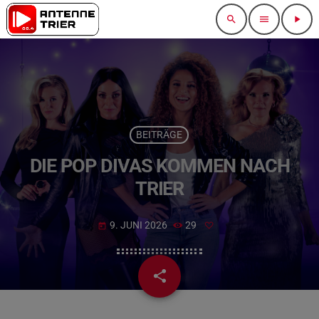
search
menu
play_arrow
BEITRÄGE
DIE POP DIVAS KOMMEN NACH
TRIER
9. JUNI 2026
29
today
share
email