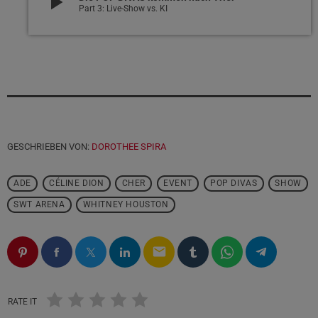
play_arrow
Part 3: Live-Show vs. KI
GESCHRIEBEN VON:
DOROTHEE SPIRA
ADE
CÉLINE DION
CHER
EVENT
POP DIVAS
SHOW
SWT ARENA
WHITNEY HOUSTON
email
RATE IT