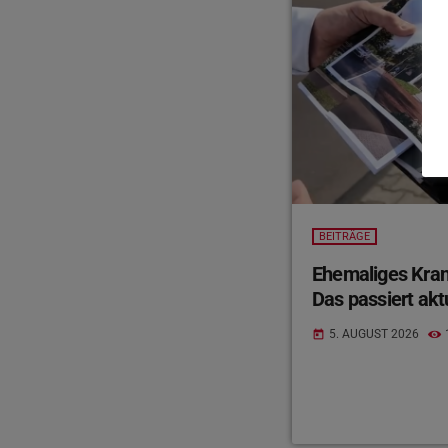
BEITRÄGE
Ehemaliges Kran
Das passiert akt
5. AUGUST 2026
today