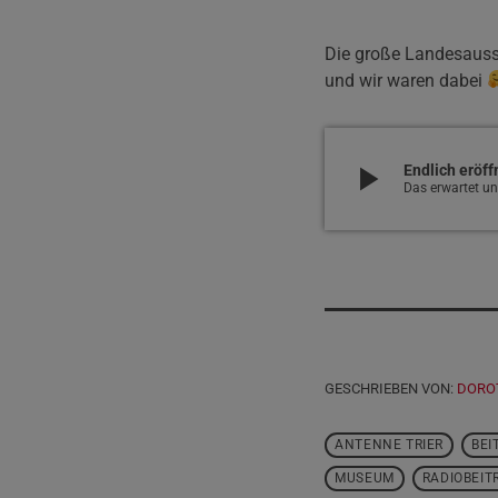
Die große Landesausst
und wir waren dabei
play_arrow
Endlich eröf
Das erwartet uns
GESCHRIEBEN VON:
DORO
ANTENNE TRIER
BEI
MUSEUM
RADIOBEIT