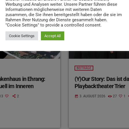
Werbung und Analysen weiter. Unsere Partner führen diese
insert_link
Informationen möglicherweise mit weiteren Daten
zusammen, die Sie ihnen bereitgestellt haben oder die sie im
Rahmen Ihrer Nutzung der Dienste gesammelt haben.
"Cookie Settings" to provide a controlled consent.
Cookie Settings
Accept All
BEITRÄGE
kenhaus in Ehrang:
(Y)Our Story: Das ist d
uell im Inneren
Playbacktheater Trier
13
2
3. AUGUST 2026
27
1
today