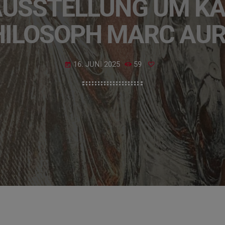
SSTELLUNG UM KAIS
ILOSOPH MARC AUR
16. JUNI 2025
59
today