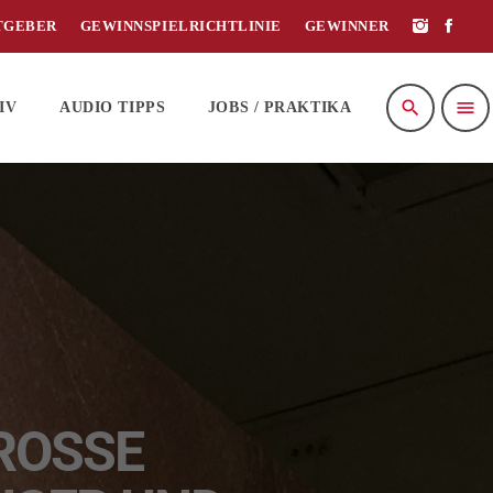
TGEBER
GEWINNSPIELRICHTLINIE
GEWINNER
search
menu
IV
AUDIO TIPPS
JOBS / PRAKTIKA
OSSE L