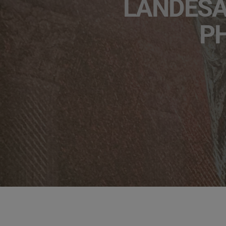
ANDESAU
H