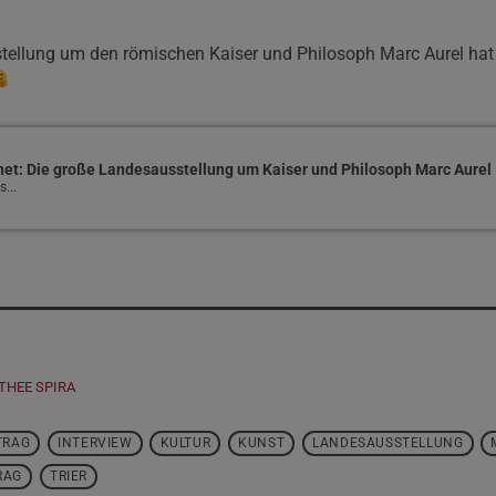
ellung um den römischen Kaiser und Philosoph Marc Aurel hat 
fnet: Die große Landesausstellung um Kaiser und Philosoph Marc Aurel
...
THEE SPIRA
TRAG
INTERVIEW
KULTUR
KUNST
LANDESAUSSTELLUNG
RAG
TRIER