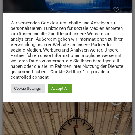
Wir verwenden Cookies, um Inhalte und Anzeigen zu
personalisieren, Funktionen für soziale Medien anbieten
zu können und die Zugriffe auf unsere Website zu
analysieren. Außerdem geben wir Informationen zu Ihrer
Verwendung unserer Website an unsere Partner für
soziale Medien, Werbung und Analysen weiter. Unsere
NEWS
Partner führen diese Informationen möglicherweise mit
Verkehrsunfall in Trier-Heiligkreuz
weiteren Daten zusammen, die Sie ihnen bereitgestellt
haben oder die sie im Rahmen Ihrer Nutzung der Dienste
today
7. AUGUST 2026
6
gesammelt haben. "Cookie Settings" to provide a
controlled consent.
Cookie Settings
Accept All
insert_link