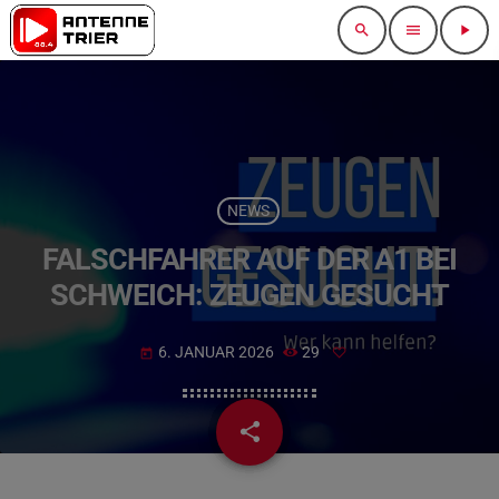
search
menu
play_arrow
NEWS
FALSCHFAHRER AUF DER A1 BEI
SCHWEICH: ZEUGEN GESUCHT
6. JANUAR 2026
29
today
share
email