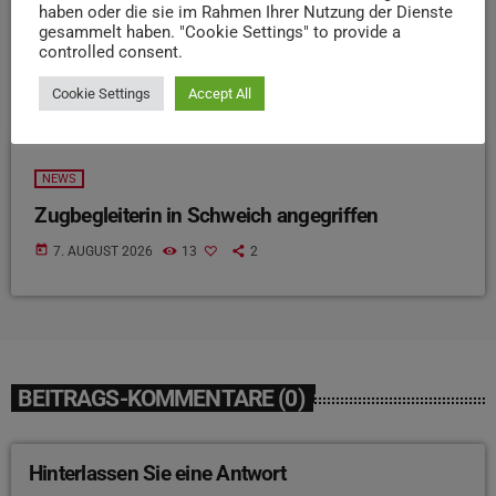
haben oder die sie im Rahmen Ihrer Nutzung der Dienste
gesammelt haben. "Cookie Settings" to provide a
controlled consent.
Cookie Settings
Accept All
NEWS
Zugbegleiterin in Schweich angegriffen
today
7. AUGUST 2026
13
2
BEITRAGS-KOMMENTARE (0)
Hinterlassen Sie eine Antwort