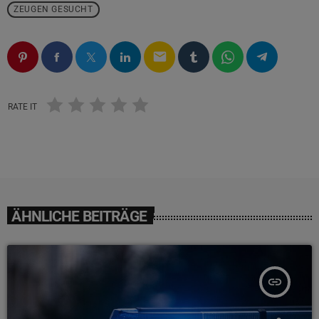
ZEUGEN GESUCHT
email
RATE IT
ÄHNLICHE BEITRÄGE
insert_link