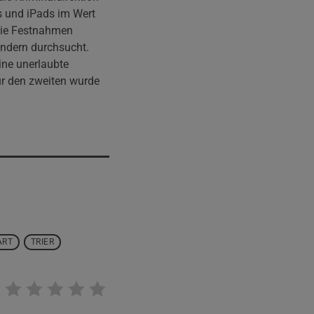
s und iPads im Wert
 Die Festnahmen
Ländern durchsucht.
ine unerlaubte
ür den zweiten wurde
ART
TRIER