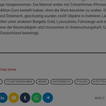
tige festgenommen. Die Männer sollen mit Scheinfirmen iPhone
 Million Euro bestellt haben, ohne die Ware bezahlen zu wollen.
 und Österreich, gleichzeitig wurden zwölf Objekte in mehreren 
ittler unter anderem Bargeld, Gold, Luxusuhren, Fahrzeuge und e
iner der Beschuldigten sitzt inzwischen in Untersuchungshaft, f
 Deutschland beantragt.
THEE SPIRA
E
IT-UNTERNEHMEN
NEWS
ÖSTERREICH
POLIZEI
STUTTG
email
RATE IT