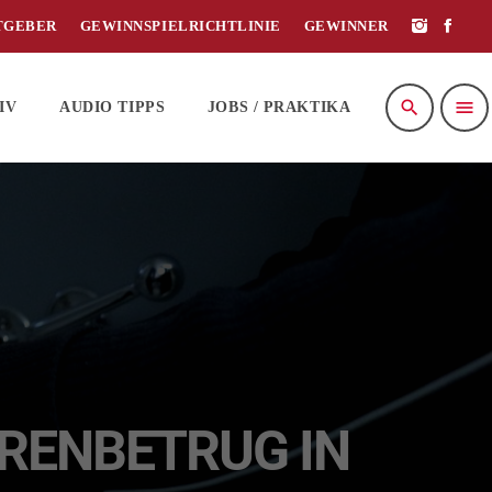
TGEBER
GEWINNSPIELRICHTLINIE
GEWINNER
search
menu
IV
AUDIO TIPPS
JOBS / PRAKTIKA
NBETRUG IN D