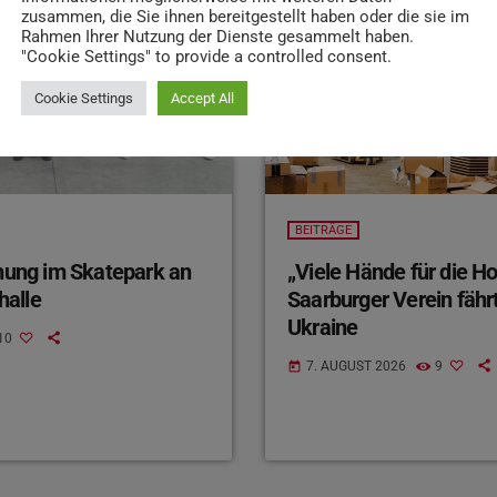
zusammen, die Sie ihnen bereitgestellt haben oder die sie im
Rahmen Ihrer Nutzung der Dienste gesammelt haben.
"Cookie Settings" to provide a controlled consent.
Cookie Settings
Accept All
BEITRÄGE
ihung im Skatepark an
„Viele Hände für die H
halle
Saarburger Verein fährt
Ukraine
10
7. AUGUST 2026
9
today