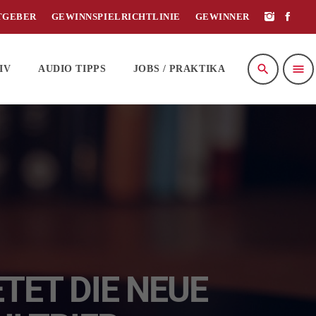
TGEBER
GEWINNSPIELRICHTLINIE
GEWINNER
search
menu
IV
AUDIO TIPPS
JOBS / PRAKTIKA
TET DIE NEUE