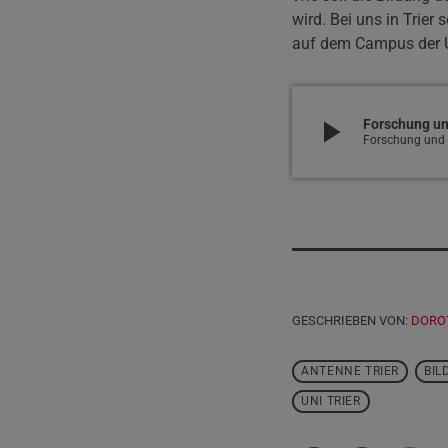
wird. Bei uns in Trier
auf dem Campus der U
play_arrow
Forschung un
Forschung und 
GESCHRIEBEN VON:
DORO
ANTENNE TRIER
BIL
UNI TRIER