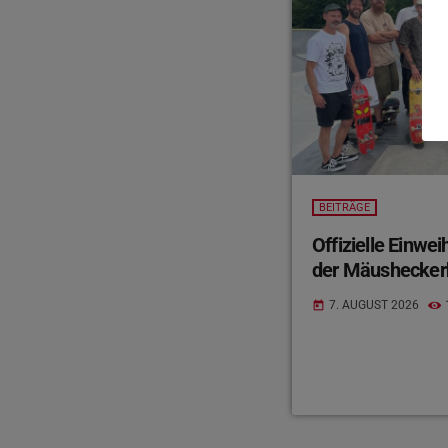
BEITRÄGE
Offizielle Einwe
der Mäushecker
7. AUGUST 2026
today