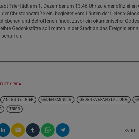
tadt Trier lädt am 1. Dezember um 13.46 Uhr zu einer offizielle
n der Christophstraße ein, begleitet vom Läuten der Helena-Glo
rbliebenen und Betroffenen findet zuvor ein ökumenischer Gottes
eihte Gedenkstätte soll mitten in der Stadt an das Ereignis eri
 schaffen.
THEE SPIRA
ANTENNE TRIER
GEDENKMINUTE
GEDENKVERANSTALTUNG
G
S
TRIER
email
RATE IT