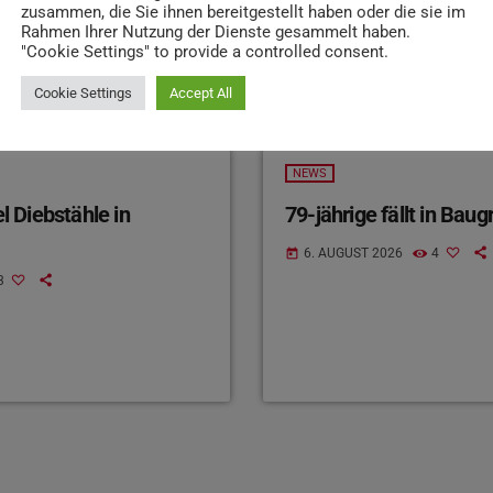
zusammen, die Sie ihnen bereitgestellt haben oder die sie im
Rahmen Ihrer Nutzung der Dienste gesammelt haben.
"Cookie Settings" to provide a controlled consent.
Cookie Settings
Accept All
NEWS
 Diebstähle in
79-jährige fällt in Bau
6. AUGUST 2026
4
today
3