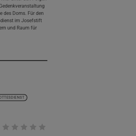
n Gedenkveranstaltung
cke des Doms. Für den
dienst im Josefstift
nnern und Raum für
OTTESDIENST