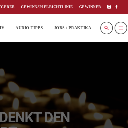
TGEBER
GEWINNSPIELRICHTLINIE
GEWINNER
search
menu
IV
AUDIO TIPPS
JOBS / PRAKTIKA
EDENKT DEN