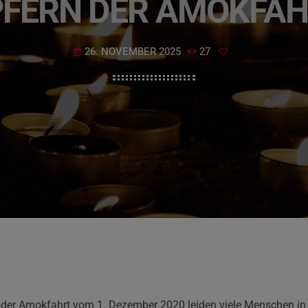
FERN DER AMOKFA
26. NOVEMBER 2025
27
today
der Amokfahrt vom 1. Dezember 2020 leiden viele Menschen in T