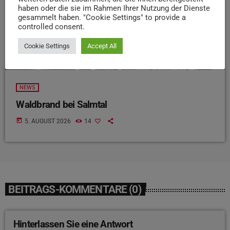
haben oder die sie im Rahmen Ihrer Nutzung der Dienste
gesammelt haben. "Cookie Settings" to provide a
controlled consent.
Cookie Settings
Accept All
NEWS
Waldbrand bei Salmtal
today
5. AUGUST 2026
14
BEITRAGS-KOMMENTARE (0)
Hinterlassen Sie eine Antwort