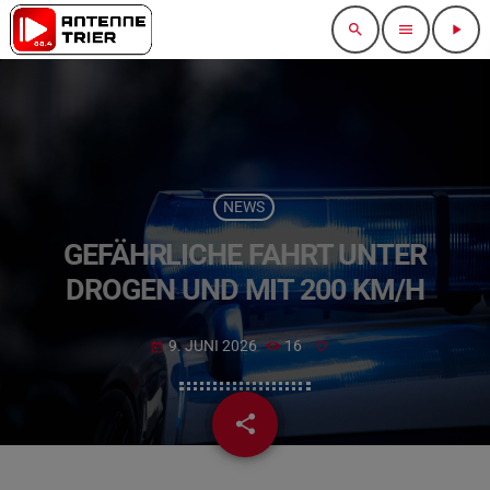
search
menu
play_arrow
NEWS
GEFÄHRLICHE FAHRT UNTER
DROGEN UND MIT 200 KM/H
9. JUNI 2026
16
today
share
email