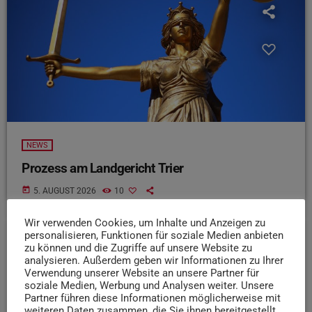
NEWS
Prozess am Landgericht Trier
today
5. AUGUST 2026
10
Wir verwenden Cookies, um Inhalte und Anzeigen zu
personalisieren, Funktionen für soziale Medien anbieten
zu können und die Zugriffe auf unsere Website zu
insert_link
analysieren. Außerdem geben wir Informationen zu Ihrer
Verwendung unserer Website an unsere Partner für
soziale Medien, Werbung und Analysen weiter. Unsere
Partner führen diese Informationen möglicherweise mit
weiteren Daten zusammen, die Sie ihnen bereitgestellt