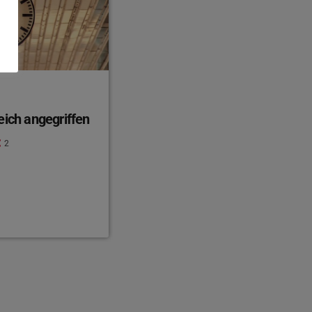
eich angegriffen
2