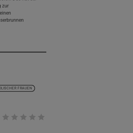
 zur
leinen
sserbrunnen
OLISCHER FRAUEN