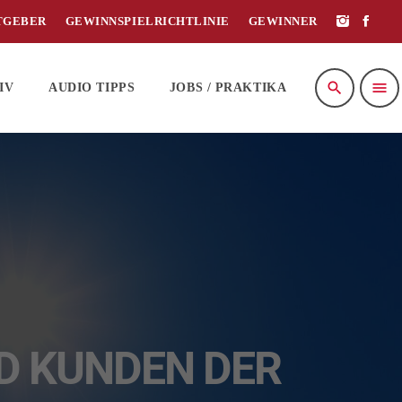
TGEBER
GEWINNSPIELRICHTLINIE
GEWINNER
search
menu
IV
AUDIO TIPPS
JOBS / PRAKTIKA
D KUNDEN DER