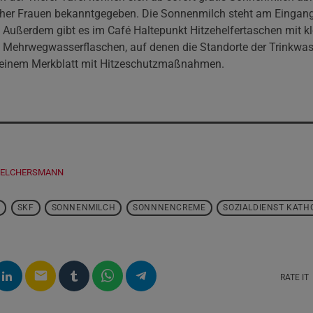
scher Frauen bekanntgegeben. Die Sonnenmilch steht am Eingang
Außerdem gibt es im Café Haltepunkt Hitzehelfertaschen mit k
 Mehrwegwasserflaschen, auf denen die Standorte der Trinkwa
 einem Merkblatt mit Hitzeschutzmaßnahmen.
MELCHERSMANN
SKF
SONNENMILCH
SONNNENCREME
SOZIALDIENST KATH
email
RATE IT