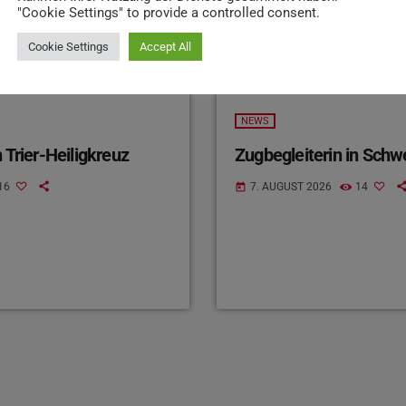
"Cookie Settings" to provide a controlled consent.
Cookie Settings
Accept All
NEWS
 Trier-Heiligkreuz
Zugbegleiterin in Schw
16
7. AUGUST 2026
14
today