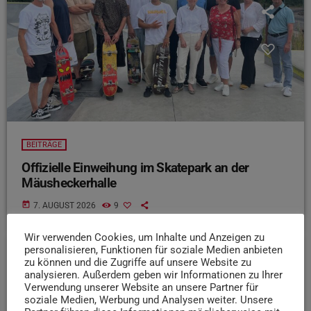
BEITRÄGE
Offizielle Einweihung im Skatepark an der
Mäusheckerhalle
today
7. AUGUST 2026
9
Wir verwenden Cookies, um Inhalte und Anzeigen zu
personalisieren, Funktionen für soziale Medien anbieten
zu können und die Zugriffe auf unsere Website zu
insert_link
analysieren. Außerdem geben wir Informationen zu Ihrer
Verwendung unserer Website an unsere Partner für
soziale Medien, Werbung und Analysen weiter. Unsere