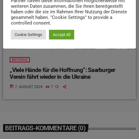
Partner führen diese Informationen möglicherweise mit
weiteren Daten zusammen, die Sie ihnen bereitgestellt
haben oder die sie im Rahmen Ihrer Nutzung der Dienste
gesammelt haben. "Cookie Settings" to provide a
controlled consent.
Cookie Settings
Accept All
BEITRÄGE
„Viele Hände für die Hoffnung“: Saarburger
Verein fährt wieder in die Ukraine
today
7. AUGUST 2026
7
BEITRAGS-KOMMENTARE (0)