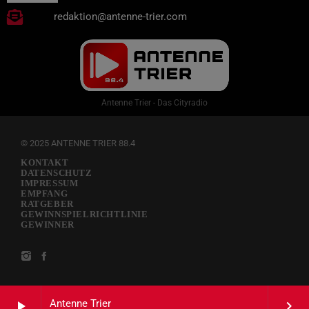
redaktion@antenne-trier.com
Antenne Trier - Das Cityradio
© 2025 ANTENNE TRIER 88.4
KONTAKT
DATENSCHUTZ
IMPRESSUM
EMPFANG
RATGEBER
GEWINNSPIELRICHTLINIE
GEWINNER
Antenne Trier
play_arrow
keyboard_arrow_right