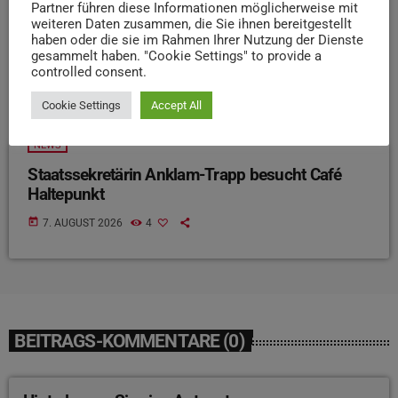
Partner führen diese Informationen möglicherweise mit
weiteren Daten zusammen, die Sie ihnen bereitgestellt
haben oder die sie im Rahmen Ihrer Nutzung der Dienste
gesammelt haben. "Cookie Settings" to provide a
controlled consent.
Cookie Settings
Accept All
NEWS
Staatssekretärin Anklam-Trapp besucht Café
Haltepunkt
today
7. AUGUST 2026
4
BEITRAGS-KOMMENTARE (0)