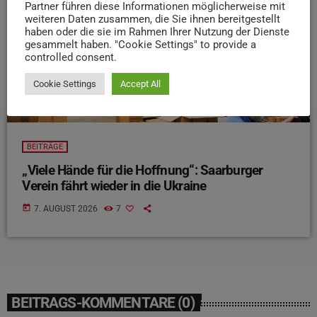
Partner führen diese Informationen möglicherweise mit
weiteren Daten zusammen, die Sie ihnen bereitgestellt
haben oder die sie im Rahmen Ihrer Nutzung der Dienste
gesammelt haben. "Cookie Settings" to provide a
controlled consent.
Cookie Settings
Accept All
BEITRÄGE
„Viele Hände für die Hoffnung“: Saarburger
Verein fährt wieder in die Ukraine
today
7. AUGUST 2026
7
BEITRAGS-KOMMENTARE (0)