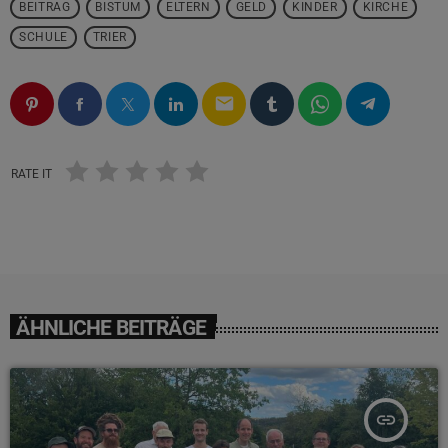
BEITRAG
BISTUM
ELTERN
GELD
KINDER
KIRCHE
SCHULE
TRIER
email
RATE IT
ÄHNLICHE BEITRÄGE
insert_link