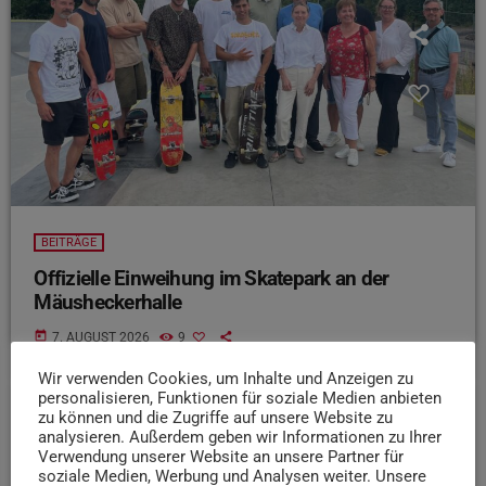
BEITRÄGE
Offizielle Einweihung im Skatepark an der
Mäusheckerhalle
today
7. AUGUST 2026
9
Wir verwenden Cookies, um Inhalte und Anzeigen zu
personalisieren, Funktionen für soziale Medien anbieten
zu können und die Zugriffe auf unsere Website zu
insert_link
analysieren. Außerdem geben wir Informationen zu Ihrer
Verwendung unserer Website an unsere Partner für
soziale Medien, Werbung und Analysen weiter. Unsere