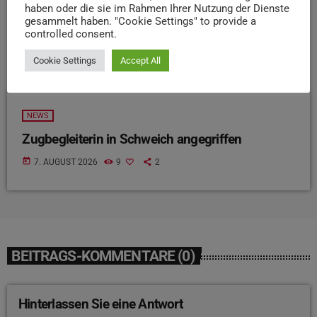
haben oder die sie im Rahmen Ihrer Nutzung der Dienste
gesammelt haben. "Cookie Settings" to provide a
controlled consent.
Cookie Settings
Accept All
NEWS
Zugbegleiterin in Schweich angegriffen
today
7. AUGUST 2026
9
2
BEITRAGS-KOMMENTARE (0)
Hinterlassen Sie eine Antwort