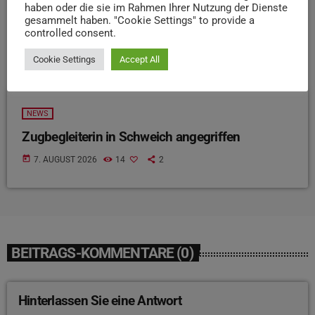
haben oder die sie im Rahmen Ihrer Nutzung der Dienste
gesammelt haben. "Cookie Settings" to provide a
controlled consent.
Cookie Settings
Accept All
NEWS
Zugbegleiterin in Schweich angegriffen
today
7. AUGUST 2026
14
2
BEITRAGS-KOMMENTARE (0)
Hinterlassen Sie eine Antwort