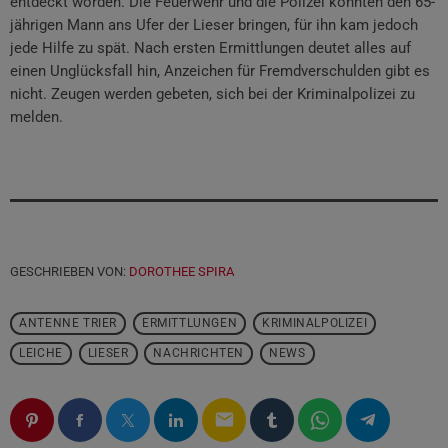
entdeckt worden. Die Feuerwehr und die Polizei konnten den 65-
jährigen Mann ans Ufer der Lieser bringen, für ihn kam jedoch
jede Hilfe zu spät. Nach ersten Ermittlungen deutet alles auf
einen Unglücksfall hin, Anzeichen für Fremdverschulden gibt es
nicht. Zeugen werden gebeten, sich bei der Kriminalpolizei zu
melden.
GESCHRIEBEN VON:
DOROTHEE SPIRA
ANTENNE TRIER
ERMITTLUNGEN
KRIMINALPOLIZEI
LEICHE
LIESER
NACHRICHTEN
NEWS
email