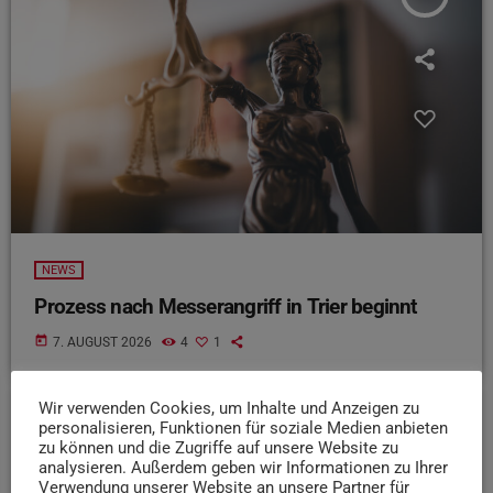
NEWS
Prozess nach Messerangriff in Trier beginnt
today
7. AUGUST 2026
4
1
Wir verwenden Cookies, um Inhalte und Anzeigen zu
personalisieren, Funktionen für soziale Medien anbieten
insert_link
zu können und die Zugriffe auf unsere Website zu
analysieren. Außerdem geben wir Informationen zu Ihrer
Verwendung unserer Website an unsere Partner für