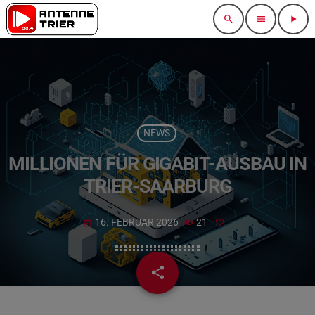
search
menu
play_arrow
NEWS
MILLIONEN FÜR GIGABIT-AUSBAU IN
TRIER-SAARBURG
16. FEBRUAR 2026
21
today
share
email