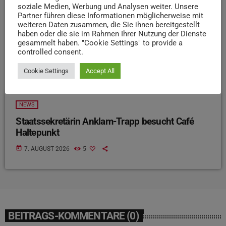
soziale Medien, Werbung und Analysen weiter. Unsere
Partner führen diese Informationen möglicherweise mit
weiteren Daten zusammen, die Sie ihnen bereitgestellt
haben oder die sie im Rahmen Ihrer Nutzung der Dienste
gesammelt haben. "Cookie Settings" to provide a
controlled consent.
Cookie Settings
Accept All
NEWS
Staatssekretärin Anklam-Trapp besucht Café
Haltepunkt
today
7. AUGUST 2026
5
BEITRAGS-KOMMENTARE (0)