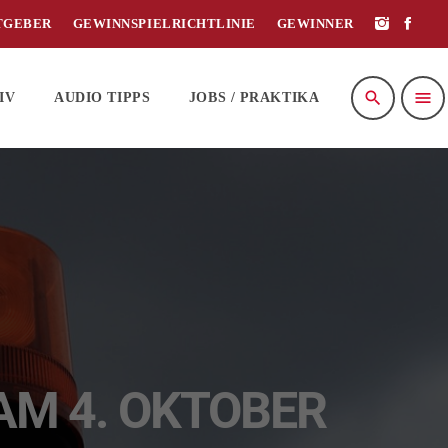
TGEBER
GEWINNSPIELRICHTLINIE
GEWINNER
search
menu
IV
AUDIO TIPPS
JOBS / PRAKTIKA
AM 4. OKTOBER