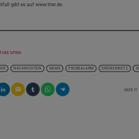
fall gibt es auf www.trier.de.
THEE SPIRA
IER
NACHRICHTEN
NEWS
PROBEALARM
SIRENENNETZ
S
email
RATE IT