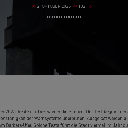
2. OKTOBER 2025
102
today
r 2025, heulen in Trier wieder die Sirenen. Der Test beginnt der
tionsfähigkeit der Warnsysteme überprüfen. Ausgelöst werden di
e am Barbara-Ufer. Solche Tests führt die Stadt viermal im Jahr d