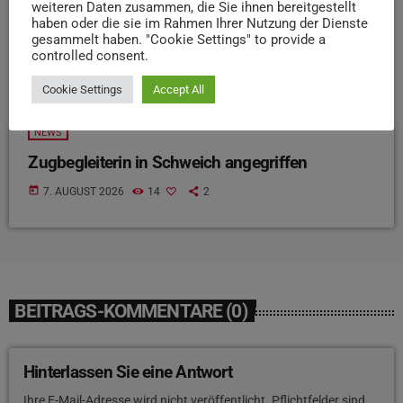
weiteren Daten zusammen, die Sie ihnen bereitgestellt
haben oder die sie im Rahmen Ihrer Nutzung der Dienste
gesammelt haben. "Cookie Settings" to provide a
controlled consent.
Cookie Settings
Accept All
NEWS
Zugbegleiterin in Schweich angegriffen
today
7. AUGUST 2026
14
2
BEITRAGS-KOMMENTARE (0)
Hinterlassen Sie eine Antwort
Ihre E-Mail-Adresse wird nicht veröffentlicht. Pflichtfelder sind