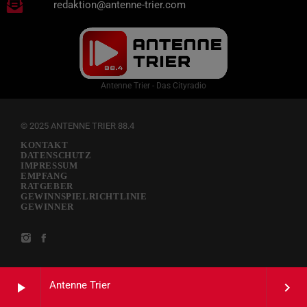
redaktion@antenne-trier.com
Antenne Trier - Das Cityradio
© 2025 ANTENNE TRIER 88.4
KONTAKT
DATENSCHUTZ
IMPRESSUM
EMPFANG
RATGEBER
GEWINNSPIELRICHTLINIE
GEWINNER
Antenne Trier
play_arrow
keyboard_arrow_right