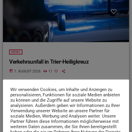
NEWS
Verkehrsunfall in Trier-Heiligkreuz
today
7. AUGUST 2026
11
Wir verwenden Cookies, um Inhalte und Anzeigen zu
personalisieren, Funktionen für soziale Medien anbieten
insert_link
zu können und die Zugriffe auf unsere Website zu
analysieren. Außerdem geben wir Informationen zu Ihrer
Verwendung unserer Website an unsere Partner für
soziale Medien, Werbung und Analysen weiter. Unsere
Partner führen diese Informationen möglicherweise mit
weiteren Daten zusammen, die Sie ihnen bereitgestellt
haben oder die sie im Rahmen Ihrer Nutzung der Dienste