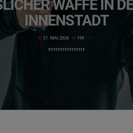
CHER WAFFE IN DER
NNENSTADT
21. MAI 2026
199
today