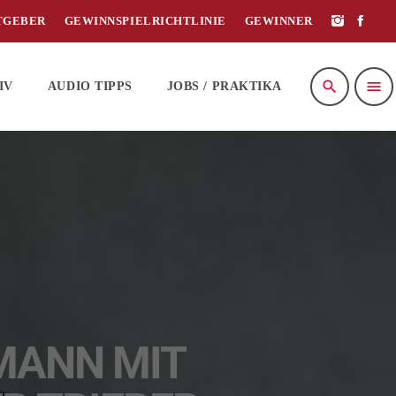
TGEBER
GEWINNSPIELRICHTLINIE
GEWINNER
search
menu
IV
AUDIO TIPPS
JOBS / PRAKTIKA
MANN MIT