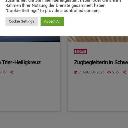
zusammen, die Sie ihnen bereitgestellt haben oder die sie im
Rahmen Ihrer Nutzung der Dienste gesammelt haben.
"Cookie Settings" to provide a controlled consent.
Cookie Settings
Accept All
NEWS
 Trier-Heiligkreuz
Zugbegleiterin in Schw
6
7. AUGUST 2026
5
today