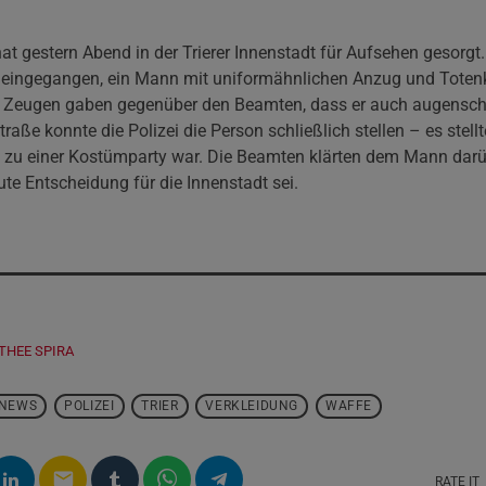
at gestern Abend in der Trierer Innenstadt für Aufsehen gesorgt
uf eingegangen, ein Mann mit uniformähnlichen Anzug und Toten
e Zeugen gaben gegenüber den Beamten, dass er auch augensche
traße konnte die Polizei die Person schließlich stellen – es stell
zu einer Kostümparty war. Die Beamten klärten dem Mann darüb
te Entscheidung für die Innenstadt sei.
THEE SPIRA
NEWS
POLIZEI
TRIER
VERKLEIDUNG
WAFFE
email
RATE IT