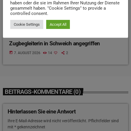
haben oder die sie im Rahmen Ihrer Nutzung der Dienste
gesammelt haben. "Cookie Settings" to provide a
controlled consent.
Cookie Settings
Accept All
NEWS
Zugbegleiterin in Schweich angegriffen
today
7. AUGUST 2026
14
2
BEITRAGS-KOMMENTARE (0)
Hinterlassen Sie eine Antwort
Ihre E-Mail-Adresse wird nicht veröffentlicht. Pflichtfelder sind
mit * gekennzeichnet