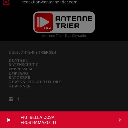
redaktion@antenne-trier.com
Antenne Trier - Das Cityradio
© 2025 ANTENNE TRIER 88.4
KONTAKT
DATENSCHUTZ
IMPRESSUM
EMPFANG
RATGEBER
GEWINNSPIELRICHTLINIE
GEWINNER
PIU´ BELLA COSA
play_arrow
keyboard_arrow_right
EROS RAMAZOTTI