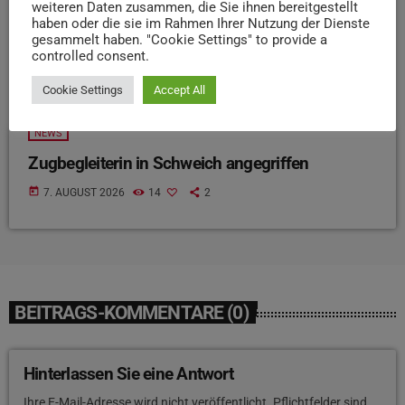
weiteren Daten zusammen, die Sie ihnen bereitgestellt
haben oder die sie im Rahmen Ihrer Nutzung der Dienste
gesammelt haben. "Cookie Settings" to provide a
controlled consent.
Cookie Settings
Accept All
NEWS
Zugbegleiterin in Schweich angegriffen
today
7. AUGUST 2026
14
2
BEITRAGS-KOMMENTARE (0)
Hinterlassen Sie eine Antwort
Ihre E-Mail-Adresse wird nicht veröffentlicht. Pflichtfelder sind