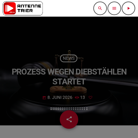
search
menu
play_arrow
NEWS
PROZESS WEGEN DIEBSTÄHLEN
STARTET
8. JUNI 2026
13
today
share
email