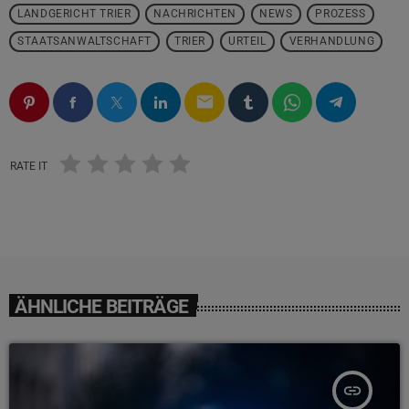
LANDGERICHT TRIER
NACHRICHTEN
NEWS
PROZESS
STAATSANWALTSCHAFT
TRIER
URTEIL
VERHANDLUNG
email
RATE IT
ÄHNLICHE BEITRÄGE
insert_link