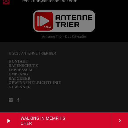
redaktion@antenne-trier.com
Antenne Trier - Das Cityradio
© 2025 ANTENNE TRIER 88.4
KONTAKT
DATENSCHUTZ
IMPRESSUM
EMPFANG
RATGEBER
GEWINNSPIELRICHTLINIE
GEWINNER
WALKING IN MEMPHIS
play_arrow
keyboard_arrow_right
CHER