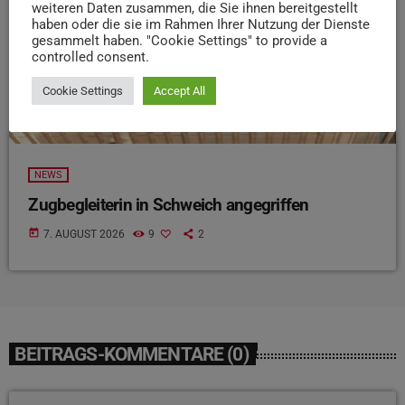
weiteren Daten zusammen, die Sie ihnen bereitgestellt
haben oder die sie im Rahmen Ihrer Nutzung der Dienste
gesammelt haben. "Cookie Settings" to provide a
controlled consent.
Cookie Settings
Accept All
NEWS
Zugbegleiterin in Schweich angegriffen
today
7. AUGUST 2026
9
2
BEITRAGS-KOMMENTARE (0)