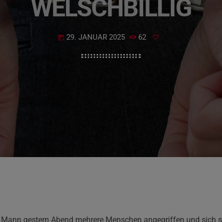
WELSCHBILLIG
29. JANUAR 2025
62
today
in Mann gestern Abend mehrere Menschen angegriffen und sich sel