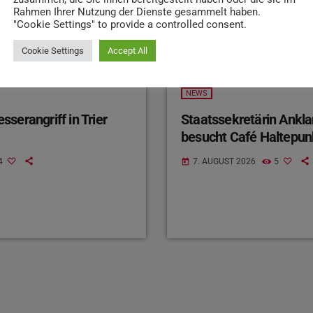
Rahmen Ihrer Nutzung der Dienste gesammelt haben.
"Cookie Settings" to provide a controlled consent.
Cookie Settings
Accept All
NEWS
serangriff in Trier
Staatssekretärin Ankl
besucht Café Haltepun
4
7. AUGUST 2026
5
today