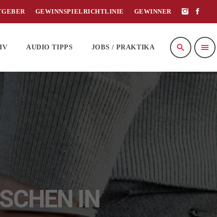
TGEBER
GEWINNSPIELRICHTLINIE
GEWINNER
search
menu
IV
AUDIO TIPPS
JOBS / PRAKTIKA
SCHEN IN