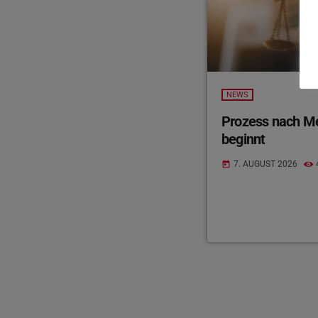
NEWS
Prozess nach Mes
beginnt
7. AUGUST 2026
today