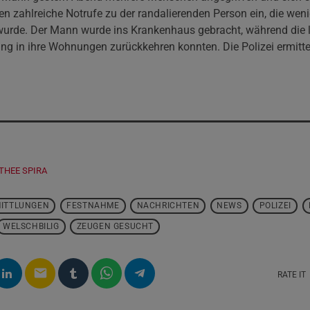
en zahlreiche Notrufe zu der randalierenden Person ein, die wen
t wurde. Der Mann wurde ins Krankenhaus gebracht, während die l
ng in ihre Wohnungen zurückkehren konnten. Die Polizei ermittel
.
THEE SPIRA
ITTLUNGEN
FESTNAHME
NACHRICHTEN
NEWS
POLIZEI
WELSCHBILIG
ZEUGEN GESUCHT
email
RATE IT