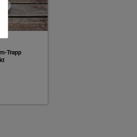
am-Trapp
kt