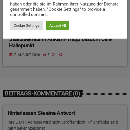
haben oder die sie im Rahmen Ihrer Nutzung der Dienste
gesammelt haben. "Cookie Settings" to provide a
controlled consent.
Cookie Settings
Accept All
NEWS
Staatssekretärin Anklam-Trapp besucht Café
Haltepunkt
today
7. AUGUST 2026
5
BEITRAGS-KOMMENTARE (0)
Hinterlassen Sie eine Antwort
Ihre E-Mail-Adresse wird nicht veröffentlicht. Pflichtfelder sind
mit * gekennzeichnet