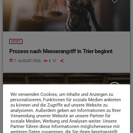
NEWS
Prozess nach Messerangriff in Trier beginnt
today
7. AUGUST 2026
4
insert_link
Wir verwenden Cookies, um Inhalte und Anzeigen zu
personalisieren, Funktionen für soziale Medien anbieten
zu können und die Zugriffe auf unsere Website zu
analysieren. Außerdem geben wir Informationen zu Ihrer
Verwendung unserer Website an unsere Partner für
soziale Medien, Werbung und Analysen weiter. Unsere
Partner führen diese Informationen möglicherweise mit
weiteren Daten zusammen, die Sie ihnen bereitgestellt