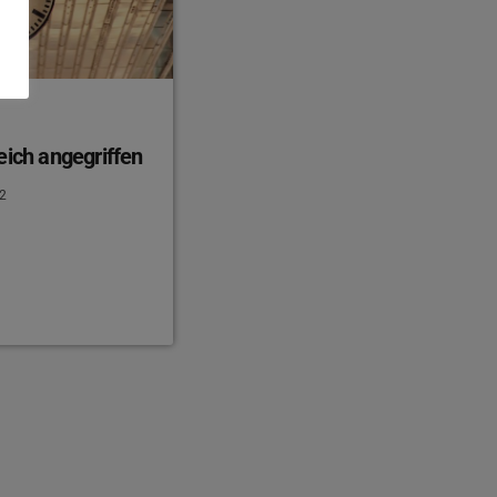
eich angegriffen
2