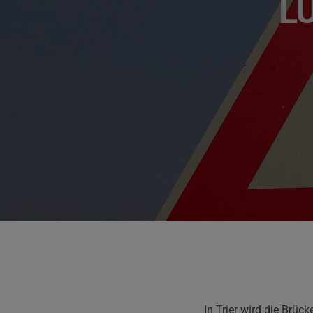
L
In Trier wird die Brü