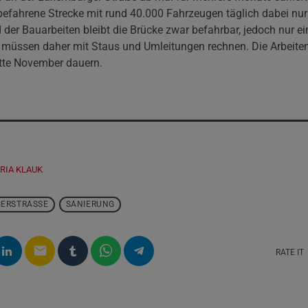
elbefahrene Strecke mit rund 40.000 Fahrzeugen täglich dabei nu
 der Bauarbeiten bleibt die Brücke zwar befahrbar, jedoch nur e
müssen daher mit Staus und Umleitungen rechnen. Die Arbeiten
itte November dauern.
RIA KLAUK
ERSTRASSE
SANIERUNG
email
RATE IT