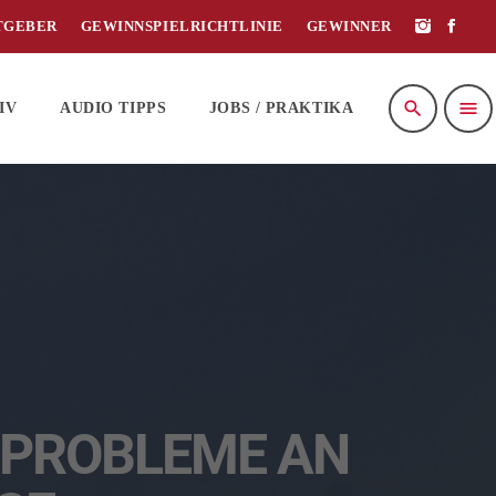
TGEBER
GEWINNSPIELRICHTLINIE
GEWINNER
search
menu
IV
AUDIO TIPPS
JOBS / PRAKTIKA
SPROBLEME AN