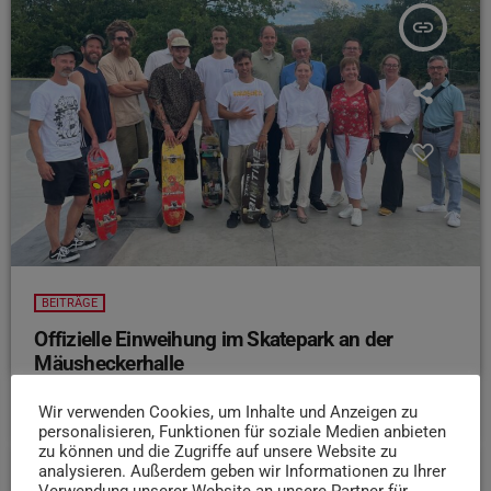
insert_link
BEITRÄGE
Offizielle Einweihung im Skatepark an der
Mäusheckerhalle
today
7. AUGUST 2026
7
Wir verwenden Cookies, um Inhalte und Anzeigen zu
personalisieren, Funktionen für soziale Medien anbieten
zu können und die Zugriffe auf unsere Website zu
analysieren. Außerdem geben wir Informationen zu Ihrer
Verwendung unserer Website an unsere Partner für