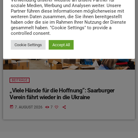
insert_link
soziale Medien, Werbung und Analysen weiter. Unsere
Partner führen diese Informationen möglicherweise mit
weiteren Daten zusammen, die Sie ihnen bereitgestellt
haben oder die sie im Rahmen Ihrer Nutzung der Dienste
gesammelt haben. "Cookie Settings" to provide a
controlled consent.
Cookie Settings
Accept All
BEITRÄGE
„Viele Hände für die Hoffnung“: Saarburger
Verein fährt wieder in die Ukraine
today
7. AUGUST 2026
7