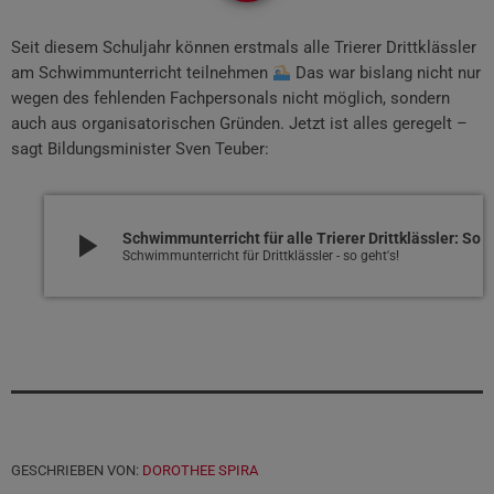
Seit diesem Schuljahr können erstmals alle Trierer Drittklässler
am Schwimmunterricht teilnehmen
Das war bislang nicht nur
wegen des fehlenden Fachpersonals nicht möglich, sondern
auch aus organisatorischen Gründen. Jetzt ist alles geregelt –
sagt Bildungsminister Sven Teuber:
play_arrow
Schwimmunterricht für alle Trierer Drittklässler: So wird’s möglich
Schwimmunterricht für Drittklässler - so geht's!
GESCHRIEBEN VON:
DOROTHEE SPIRA